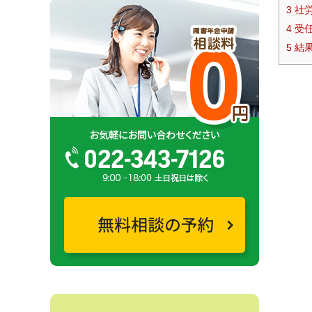
3
社労
4
受任
5
結果