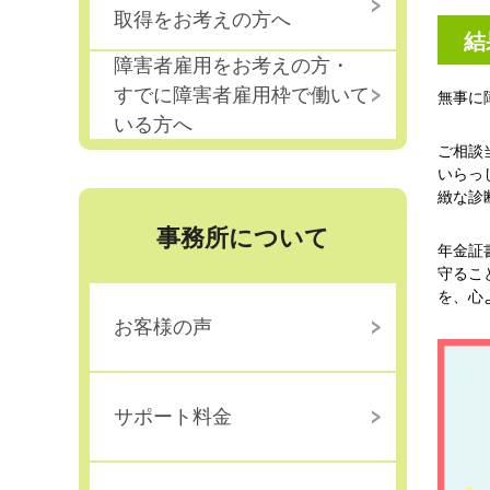
取得をお考えの方へ
結
障害者雇用をお考えの方・
すでに障害者雇用枠で働いて
無事に
いる方へ
ご相談
いらっ
緻な診
事務所について
年金証
守るこ
を、心
お客様の声
サポート料金