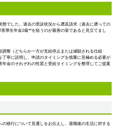
状態でした。過去の受診状況から遡及請求（過去に遡っての
害厚生年金2級**を狙うのが最善の策であると見立てまし
給調整（どちらか一方が支給停止または減額される仕組
を丁寧に説明し、申請のタイミングを慎重に見極める必要が
害年金のそれぞれの性質と受給タイミングを整理してご提案
への移行について見通しをお伝えし、退職後の生活に対する