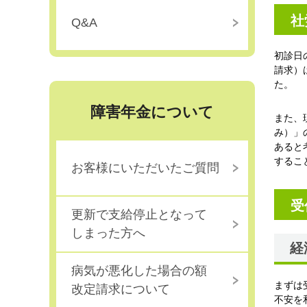
社
Q&A
初診日
請求）
た。
障害年金について
また、
み）」
あると
するこ
お客様にいただいたご質問
受
更新で支給停止となって
しまった方へ
経
病気が悪化した場合の額
まずは
改定請求について
不安を