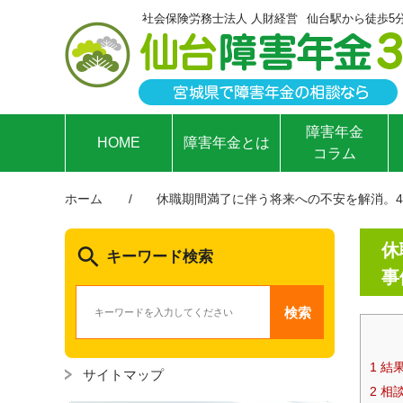
社会保険労務士法人 人財経営
仙台駅から徒歩5
障害年金
HOME
障害年金とは
コラム
ホーム
休職期間満了に伴う将来への不安を解消。4
休
キーワード検索
事
検索
1
結
サイトマップ
2
相