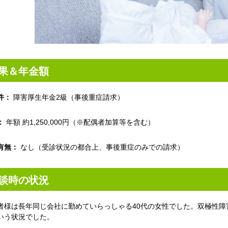
果＆年金額
件：
障害厚生年金2級（事後重症請求）
：
年額 約1,250,000円（※配偶者加算等を含む）
有無：
なし（受診状況の都合上、事後重症のみでの請求）
談時の状況
者様は長年同じ会社に勤めていらっしゃる40代の女性でした。双極性
いう状況でした。