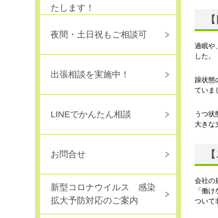
たします！
【
夜間・土日祝もご相談可
過眠や
した。
出張相談を実施中！
躁状態
ていま
LINEでかんたん相談
うつ状
大きな
【
お問合せ
会社の
新型コロナウイルス 感染
「働け
拡大予防対応のご案内
ついて