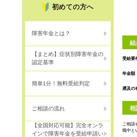
初めての方へ
障害年金とは？
結
【まとめ】症状別障害年金の
受給要
認定基準
年金額
簡単1分！無料受給判定
遡及の
相
ご相談の流れ
ご相談
【全国対応可能】完全オンラ
職中と
インで障害年金を受給申請い