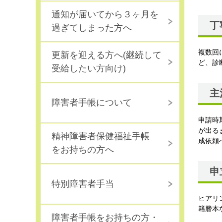
通知が届いてから３ヶ月を
丁
過ぎてしまった方へ
複数回
更新を迎える方へ(継続して
ど、診
受給したい方向け)
主
障害者手帳について
申請時
が出る
精神障害者保健福祉手帳
成依頼
をお持ちの方へ
申
特別障害者手当
ヒアリ
籍謄本
障害者手帳をお持ちの方・