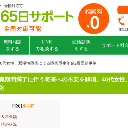
分 全国対応可
電話対
無料相談
LINE
受給診断
サポート料
をする
で相談する
をする
0代女性、双極性障害による障害厚生年金2級受給事例
職期間満了に伴う将来への不安を解消。40代女性
例
目次
[
非表示
]
果＆年金額
談時の状況