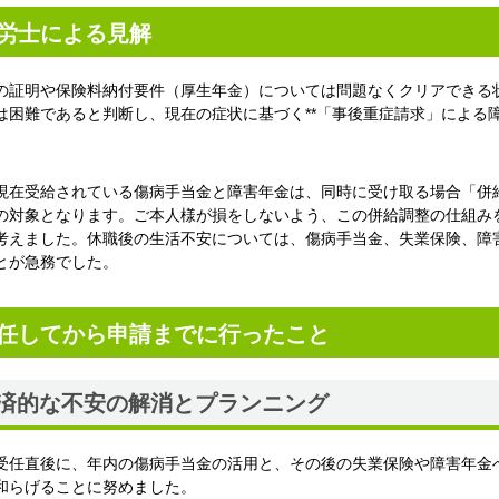
労士による見解
の証明や保険料納付要件（厚生年金）については問題なくクリアできる
は困難であると判断し、現在の症状に基づく**「事後重症請求」による障
現在受給されている傷病手当金と障害年金は、同時に受け取る場合「併
の対象となります。ご本人様が損をしないよう、この併給調整の仕組み
考えました。休職後の生活不安については、傷病手当金、失業保険、障
とが急務でした。
任してから申請までに行ったこと
済的な不安の解消とプランニング
受任直後に、年内の傷病手当金の活用と、その後の失業保険や障害年金
和らげることに努めました。